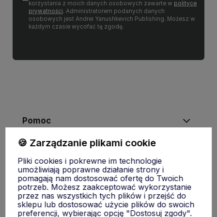
korzystania z moich danych osobowych zawarte w
polityce
prywatności
. Administratorem podanych danych
osobowych jest Andrei Yanushkevich Publishing. Możesz w
każdym czasie wycofać tę zgodę.
Pomoc
🍪 Zarządzanie plikami cookie
Moje konto
Pliki cookies i pokrewne im technologie
umożliwiają poprawne działanie strony i
pomagają nam dostosować ofertę do Twoich
Płatności i dostawa
potrzeb. Możesz zaakceptować wykorzystanie
przez nas wszystkich tych plików i przejść do
sklepu lub dostosować użycie plików do swoich
preferencji, wybierając opcję "Dostosuj zgody".