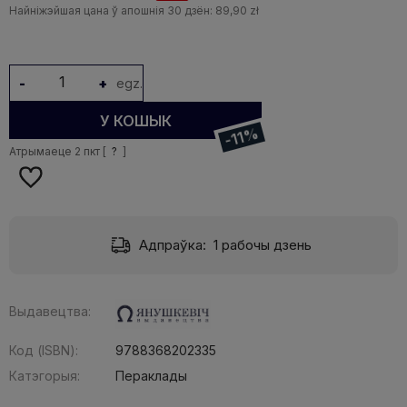
Найніжэйшая цана ў апошнія 30 дзён:
89,90 zł
-
+
egz.
У КОШЫК
-11%
Атрымаеце
2
пкт [
?
]
Адпраўка:
1 рабочы дзень
Выдавецтва:
Код (ISBN):
9788368202335
Катэгорыя:
Пераклады