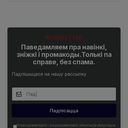
NEWSLETTER
Паведамляем пра навінкі,
зніжкі і промакоды.Толькі па
справе, без спама.
Падпішыцеся на нашу рассылку
Падпісацца
Przeczytałem(am) i zrozumiałem(am) informacje dotyczące