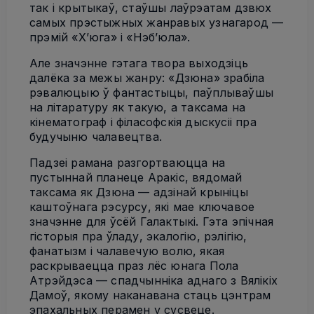
так і крытыкаў, стаўшы лаўрэатам дзвюх
самых прэстыжных жанравых узнагарод —
прэмій «Х’юга» і «Нэб’юла».
Але значэнне гэтага твора выходзіць
далёка за межы жанру: «Дзюна» зрабіла
рэвалюцыю ў фантастыцы, паўплываўшы
на літаратуру як такую, а таксама на
кінематограф і філасофскія дыскусіі пра
будучыню чалавецтва.
Падзеі рамана разгортваюцца на
пустыннай планеце Аракіс, вядомай
таксама як Дзюна — адзінай крыніцы
каштоўнага рэсурсу, які мае ключавое
значэнне для ўсёй Галактыкі. Гэта эпічная
гісторыя пра ўладу, экалогію, рэлігію,
фанатызм і чалавечую волю, якая
раскрываецца праз лёс юнага Пола
Атрэйдэса — спадчынніка аднаго з Вялікіх
Дамоў, якому наканавана стаць цэнтрам
эпахальных перамен у сусвеце.