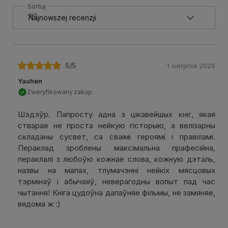
Sortuj
wg
5
/5
1 sierpnia 2026
Yauhen
Zweryfikowany zakup
Шэдэўр. Папросту адна з цікавейшых кніг, якая
стварае не проста нейкую гісторыю, а велізарны
складаны сусвет, са сваімі героямі і правіламі.
Пераклад зроблены максімальна прафесійна,
пераклалі з любоўю кожнае слова, кожную дэталь,
назвы на мапах, тлумачэнні нейкіх мясцовых
тэрмінаў і абычаяў, неверагодны вопыт пад час
чытання! Кніга цудоўна дапаўняе фільмы, не замяняе,
вядома ж :)