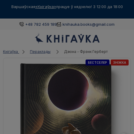
Варшаўская
«Кнігаўка»
працуе ў нядзелю! З 12:00 да 18:00
+48 782 459 189
knihauka.books@gmail.com
Кнігаўка
Пераклады
Дзюна - Фрэнк Герберт
БЕСТСЕЛЕР
ЗНІЖКА