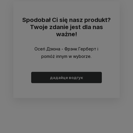
Spodobał Ci się nasz produkt?
Twoje zdanie jest dla nas
ważne!
Oceń Дзюна - Фрэнк Герберт i
pomóż innym w wyborze.
дадайце водгук