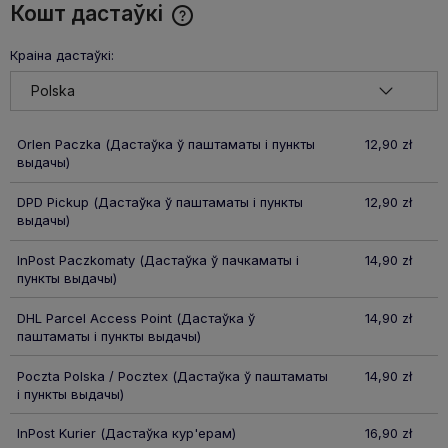
Кошт дастаўкі
Cena nie zawiera ewentualnych kosztów płatności
Краіна дастаўкі:
Orlen Paczka
(Дастаўка ў паштаматы і пункты
12,90 zł
выдачы)
DPD Pickup
(Дастаўка ў паштаматы і пункты
12,90 zł
выдачы)
InPost Paczkomaty
(Дастаўка ў пачкаматы і
14,90 zł
пункты выдачы)
DHL Parcel Access Point
(Дастаўка ў
14,90 zł
паштаматы і пункты выдачы)
Poczta Polska / Pocztex
(Дастаўка ў паштаматы
14,90 zł
і пункты выдачы)
InPost Kurier
(Дастаўка кур'ерам)
16,90 zł