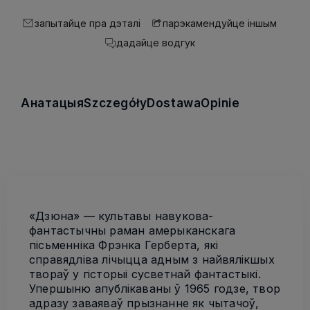
запытайце пра дэталі
парэкамендуйце іншым
дадайце водгук
Анатацыя
Szczegóły
Dostawa
Opinie
«Дзюна» — культавы навукова-
фантастычны раман амерыканскага
пісьменніка Фрэнка Герберта, які
справядліва лічыцца адным з найвялікшых
твораў у гісторыі сусветнай фантастыкі.
Упершыню апублікаваны ў 1965 годзе, твор
адразу заваяваў прызнанне як чытачоў,