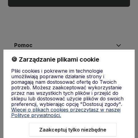
Pomoc
🍪 Zarządzanie plikami cookie
Moje konto
Pliki cookies i pokrewne im technologie
umożliwiają poprawne działanie strony i
pomagają nam dostosować ofertę do Twoich
Płatności i dostawa
potrzeb. Możesz zaakceptować wykorzystanie
przez nas wszystkich tych plików i przejść do
sklepu lub dostosować użycie plików do swoich
preferencji, wybierając opcję "Dostosuj zgody".
Informacje
Więcej o plikach cookies przeczytasz w naszej
Polityce prywatności.
O nas
Zaakceptuj tylko niezbędne