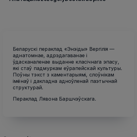
Беларускі пераклад «Энэіды» Вергілія —
аднатомнае, адрэдагаванае і
ўдасканаленае выданне класічнага эпасу,
які стаў падмуркам еўрапейскай культуры.
Поўны тэкст з каментарыямі, слоўнікам
імёнаў і дакладна адноўленай паэтычнай
структурай.
Пераклад Лявона Баршчэўскага.