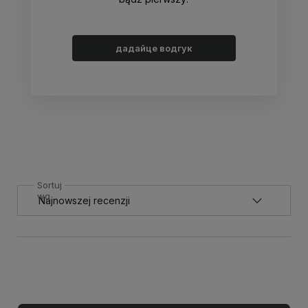
дадайце водгук
Sortuj
wg