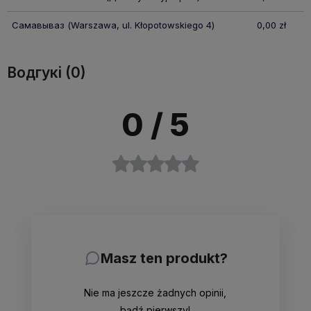
Самавываз
(Warszawa, ul. Kłopotowskiego 4)
0,00 zł
Водгукі (0)
0
/ 5
Masz ten produkt?
Nie ma jeszcze żadnych opinii,
bądź pierwszy!