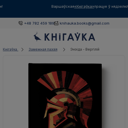
Варшаўская
«Кнігаўка»
працуе ў нядзелю! З 12:00 да 18:00
+48 782 459 189
knihauka.books@gmail.com
Кнігаўка
Замежная паэзія
Энэіда - Вергілій