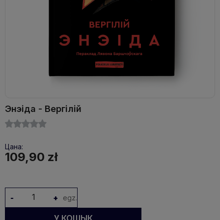
Энэіда - Вергілій
Цана:
109,90 zł
-
+
egz.
У КОШЫК