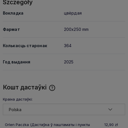
Szczegóły
Вокладка
цвёрдая
Фармат
200x250 mm
Колькасць старонак
364
Год выдання
2025
Кошт дастаўкі
Cena nie zawiera ewentualnych kosztów płatności
Краіна дастаўкі:
Orlen Paczka
(Дастаўка ў паштаматы і пункты
12,90 zł