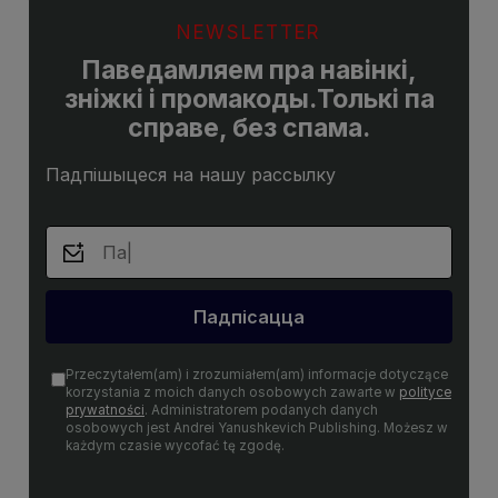
NEWSLETTER
Паведамляем пра навінкі,
зніжкі і промакоды.Толькі па
справе, без спама.
Падпішыцеся на нашу рассылку
Падпісацца
Przeczytałem(am) i zrozumiałem(am) informacje dotyczące
korzystania z moich danych osobowych zawarte w
polityce
prywatności
. Administratorem podanych danych
osobowych jest Andrei Yanushkevich Publishing. Możesz w
każdym czasie wycofać tę zgodę.