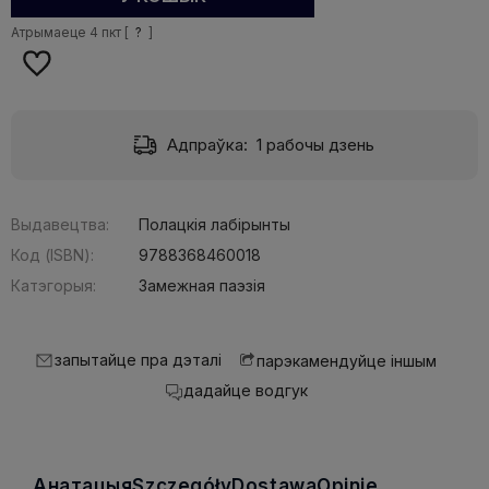
Атрымаеце
4
пкт [
?
]
Адпраўка:
1 рабочы дзень
Выдавецтва:
Полацкія лабірынты
Код (ISBN):
9788368460018
Катэгорыя:
Замежная паэзія
запытайце пра дэталі
парэкамендуйце іншым
дадайце водгук
Анатацыя
Szczegóły
Dostawa
Opinie