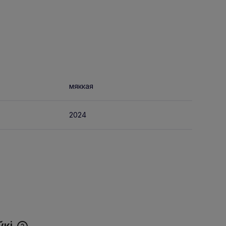
мяккая
2024
ўкі