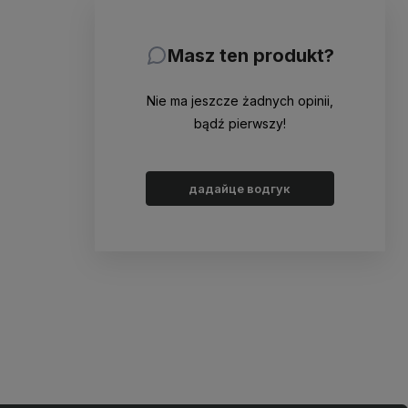
Masz ten produkt?
Nie ma jeszcze żadnych opinii,
bądź pierwszy!
дадайце водгук