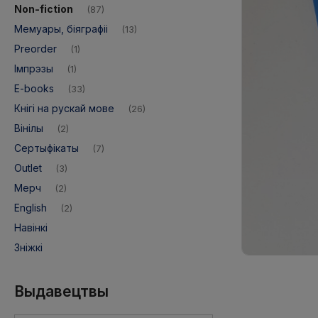
Non-fiction
(87)
Мемуары, біяграфіі
(13)
Preorder
(1)
Імпрэзы
(1)
E-books
(33)
Кнігі на рускай мове
(26)
Вінілы
(2)
Адпраўка:
1 рабочы дзень
Дастаўка:
od 12,9
Сертыфікаты
(7)
Outlet
(3)
Мерч
(2)
English
(2)
Навінкі
Зніжкі
Выдавецтвы