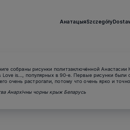
Анатацыя
Szczegóły
Dosta
ниге собраны рисунки политзаключённой Анастасии 
 Love is…, популярных в 90-е. Первые рисунки были
 его очень растрогали, потому что очень ярко и точн
ва Анархічны чорны крыж Беларусь