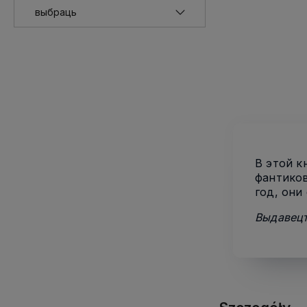
В этой к
фантиков
год, они
Выдавецт