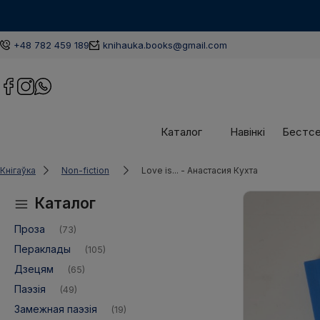
+48 782 459 189
knihauka.books@gmail.com
Каталог
Навінкі
Бестс
Кнігаўка
Non-fiction
Love is... - Анастасия Кухта
Каталог
Проза
(73)
Пераклады
(105)
Дзецям
(65)
Паэзія
(49)
Замежная паэзія
(19)