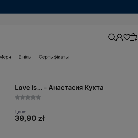
Мерч
Вінілы
Сертыфікаты
Wybierz coś dla siebie z naszej aktualnej
Love is... - Анастасия Кухта
oferty lub zaloguj się, aby przywrócić dodane
produkty do listy z poprzedniej sesji.
Цана:
39,90 zł