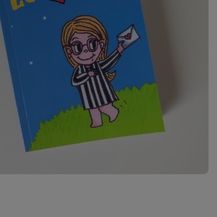
0 zł
- Orlen Paczka
Наяўнасць:
мала