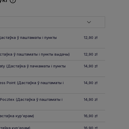
Cena nie zawiera ewentualnych
kosztów płatności
астаўка ў паштаматы і пункты
12,90 zł
таўка ў паштаматы і пункты выдачы)
12,90 zł
aty
(Дастаўка ў пачкаматы і пункты
14,90 zł
ss Point
(Дастаўка ў паштаматы і
14,90 zł
 Pocztex
(Дастаўка ў паштаматы і
14,90 zł
стаўка кур'ерам)
16,90 zł
таўка кур'ерам)
16,90 zł