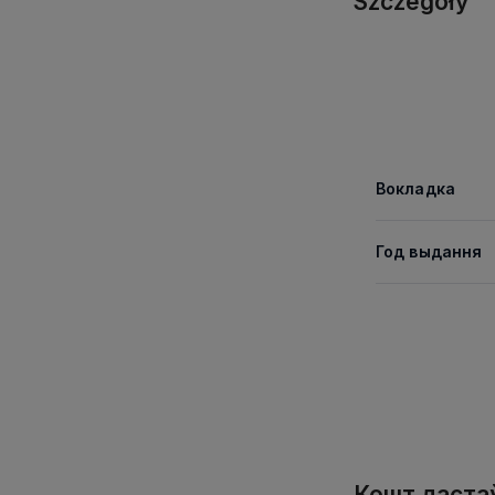
Szczegóły
Вокладка
Год выдання
Кошт даста