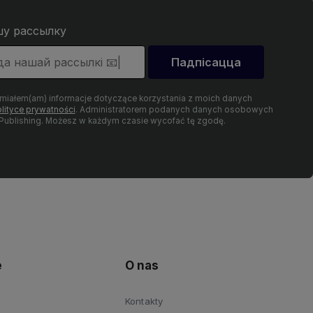
шу рассылку
Падпісацца
umiałem(am) informacje dotyczące korzystania z moich danych
lityce prywatności
. Administratorem podanych danych osobowych
 Publishing. Możesz w każdym czasie wycofać tę zgodę.
e
O nas
Kontakty