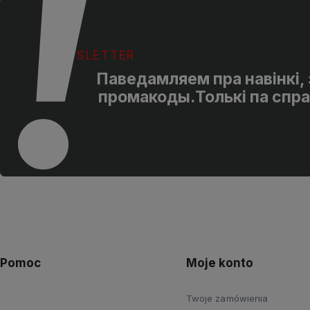
NEWSLETTER
Паведамляем пра навінкі, з
промакоды.Толькі па спра
Pomoc
Moje konto
Twoje zamówienia