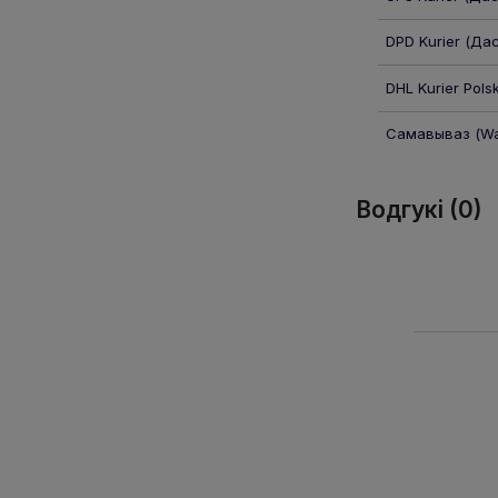
DPD Kurier
(Дас
DHL Kurier Pols
Самавываз
(Wa
Водгукі (0)