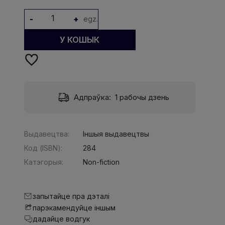
-
+
egz.
У КОШЫК
Адпраўка:
1 рабочы дзень
Выдавецтва:
Іншыя выдавецтвы
Код (ISBN):
284
Катэгорыя:
Non-fiction
запытайце пра дэталі
парэкамендуйце іншым
дадайце водгук