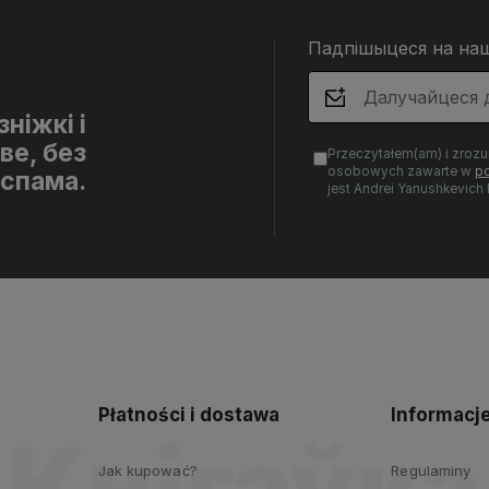
Падпішыцеся на на
ніжкі і
ве, без
Przeczytałem(am) i zroz
osobowych zawarte w
po
спама.
jest Andrei Yanushkevich
Płatności i dostawa
Informacj
Jak kupować?
Regulaminy