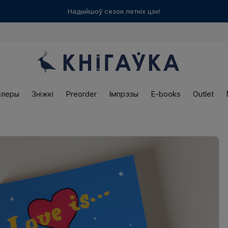
Варшаўская
«Кнігаўка»
працуе ў нядзелю! З 12:00 да 18:00
елеры
Зніжкі
Preorder
Імпрэзы
E-books
Outlet