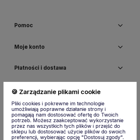
Pomoc
Moje konto
Płatności i dostawa
Informacje
🍪 Zarządzanie plikami cookie
Pliki cookies i pokrewne im technologie
umożliwiają poprawne działanie strony i
O nas
pomagają nam dostosować ofertę do Twoich
potrzeb. Możesz zaakceptować wykorzystanie
przez nas wszystkich tych plików i przejść do
sklepu lub dostosować użycie plików do swoich
preferencji, wybierając opcję "Dostosuj zgody".