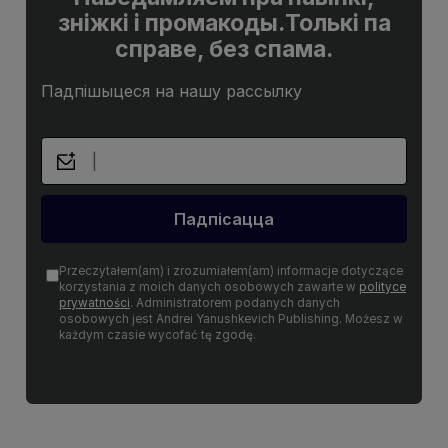
зніжкі і промакоды.Толькі па
справе, без спама.
Падпішыцеся на нашу рассылку
Падпісацца
Przeczytałem(am) i zrozumiałem(am) informacje dotyczące
korzystania z moich danych osobowych zawarte w
polityce
prywatności
. Administratorem podanych danych
osobowych jest Andrei Yanushkevich Publishing. Możesz w
każdym czasie wycofać tę zgodę.