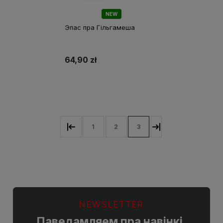
NEW
Эпас пра Гільгамеша
64,90 zł
У кошык
1
2
3
NEWSLETTER
Паведамляем пра навінкі,