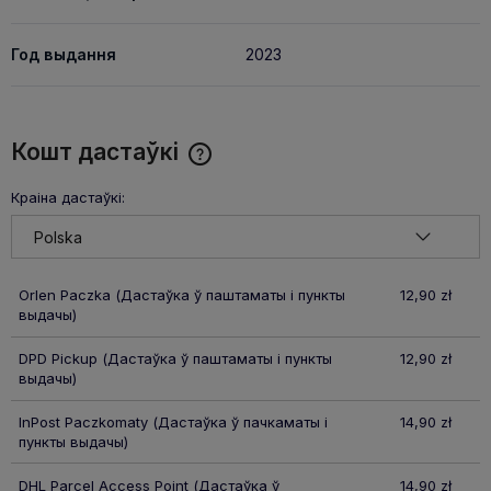
Год выдання
2023
Кошт дастаўкі
Cena nie zawiera ewentualnych kosztów płatności
Краіна дастаўкі:
Orlen Paczka
(Дастаўка ў паштаматы і пункты
12,90 zł
выдачы)
DPD Pickup
(Дастаўка ў паштаматы і пункты
12,90 zł
выдачы)
InPost Paczkomaty
(Дастаўка ў пачкаматы і
14,90 zł
пункты выдачы)
DHL Parcel Access Point
(Дастаўка ў
14,90 zł