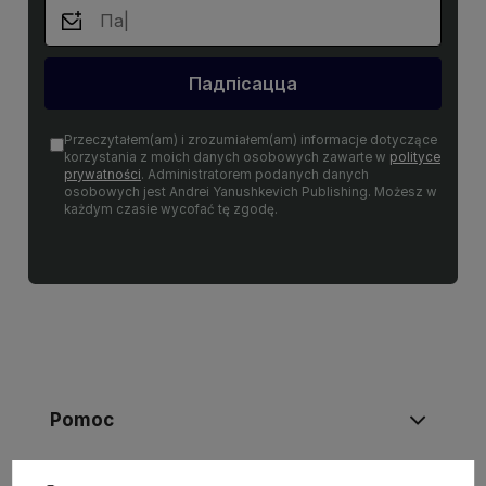
Падпісацца
Przeczytałem(am) i zrozumiałem(am) informacje dotyczące
korzystania z moich danych osobowych zawarte w
polityce
prywatności
. Administratorem podanych danych
osobowych jest Andrei Yanushkevich Publishing. Możesz w
każdym czasie wycofać tę zgodę.
Pomoc