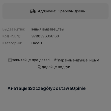
Адпраўка:
1 рабочы дзень
Выдавецтва:
Іншыя выдавецтвы
Код (ISBN):
9788396366160
Катэгорыя:
Паэзія
запытайце пра дэталі
парэкамендуйце іншым
дадайце водгук
Анатацыя
Szczegóły
Dostawa
Opinie