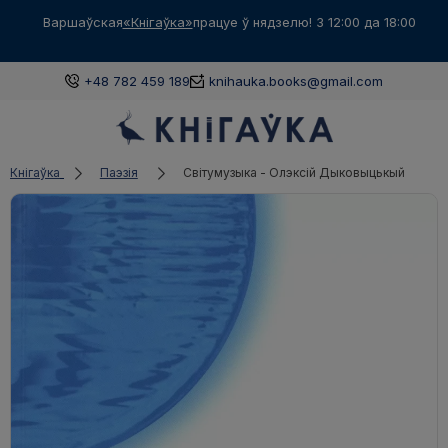
Варшаўская
«Кнігаўка»
працуе ў нядзелю! З 12:00 да 18:00
+48 782 459 189
knihauka.books@gmail.com
Кнігаўка
Паэзія
Світумузыка - Олэксій Дыковыцькый