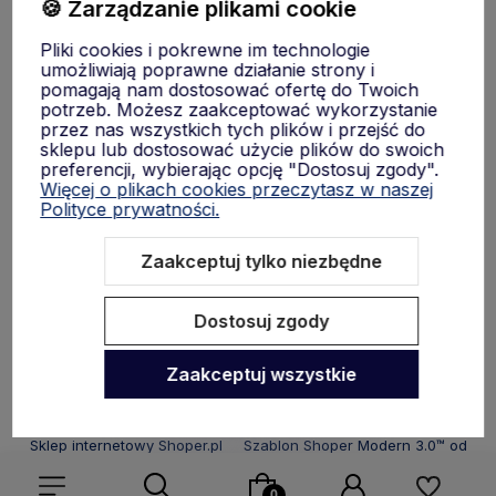
🍪 Zarządzanie plikami cookie
Moje konto
Pliki cookies i pokrewne im technologie
umożliwiają poprawne działanie strony i
Płatności i dostawa
pomagają nam dostosować ofertę do Twoich
potrzeb. Możesz zaakceptować wykorzystanie
przez nas wszystkich tych plików i przejść do
sklepu lub dostosować użycie plików do swoich
Informacje
preferencji, wybierając opcję "Dostosuj zgody".
Więcej o plikach cookies przeczytasz w naszej
Polityce prywatności.
O nas
Zaakceptuj tylko niezbędne
Dostosuj zgody
Zaakceptuj wszystkie
Sklep internetowy Shoper.pl
Szablon Shoper Modern 3.0™
od
GrowCommerce