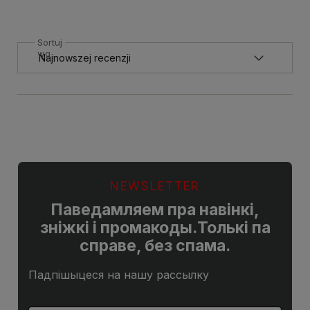
Sortuj
wg
NEWSLETTER
Паведамляем пра навінкі,
зніжкі і промакоды.Толькі па
справе, без спама.
Падпішыцеся на нашу рассылку