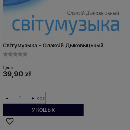
Світумузыка - Олэксій Дыковыцькый
Цана:
39,90 zł
-
+
egz.
У КОШЫК