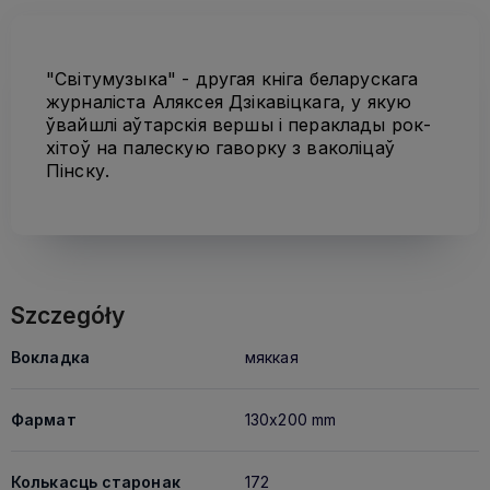
"Світумузыка" - другая кніга беларускага
журналіста Аляксея Дзікавіцкага, у якую
ўвайшлі аўтарскія вершы і пераклады рок-
хітоў на палескую гаворку з ваколіцаў
Пінску.
Szczegóły
Вокладка
мяккая
Фармат
130x200 mm
Колькасць старонак
172