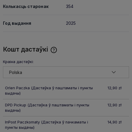
Колькасць старонак
354
Год выдання
2025
Кошт дастаўкі
Cena nie zawiera ewentualnych kosztów płatności
Краіна дастаўкі:
Orlen Paczka
(Дастаўка ў паштаматы і пункты
12,90 zł
выдачы)
DPD Pickup
(Дастаўка ў паштаматы і пункты
12,90 zł
выдачы)
InPost Paczkomaty
(Дастаўка ў пачкаматы і
14,90 zł
пункты выдачы)