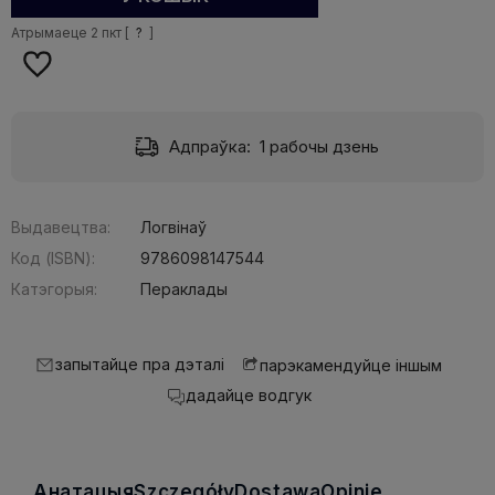
Атрымаеце
2
пкт [
?
]
Адпраўка:
1 рабочы дзень
Выдавецтва:
Логвінаў
Код (ISBN):
9786098147544
Катэгорыя:
Пераклады
запытайце пра дэталі
парэкамендуйце іншым
дадайце водгук
Анатацыя
Szczegóły
Dostawa
Opinie