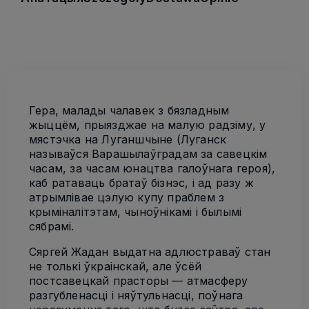
Гера, малады чалавек з бязладным
жыццём, прыязджае на малую радзіму, у
мястэчка на Луганшчыне (Луганск
называўся Варашылаўградам за савецкім
часам, за часам юнацтва галоўнага героя),
каб ратаваць братаў бізнэс, і ад­ разу ж
атрымлівае цэлую купу праблем з
крыміналітэтам, чыноўнікамі і былымі
сябрамі.
Сяргей Жадан выдатна адлюстраваў стан
не толькі ўкраінскай, але ўсёй
постсавецкай прасторы — атмасферу
разгубленасці і няўтульнасці, поўнага