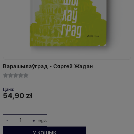
Варашылаўград - Сяргей Жадан
Цана:
54,90 zł
-
+
egz.
У КОШЫК