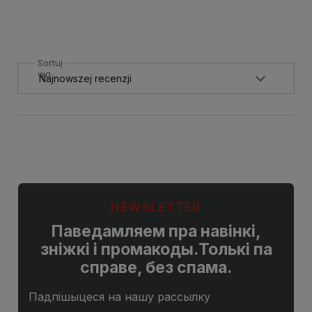
Sortuj
wg
NEWSLETTER
Паведамляем пра навінкі,
зніжкі і промакоды.Толькі па
справе, без спама.
Падпішыцеся на нашу рассылку