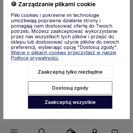
🍪 Zarządzanie plikami cookie
Moje konto
Pliki cookies i pokrewne im technologie
umożliwiają poprawne działanie strony i
pomagają nam dostosować ofertę do Twoich
Płatności i dostawa
potrzeb. Możesz zaakceptować wykorzystanie
przez nas wszystkich tych plików i przejść do
sklepu lub dostosować użycie plików do swoich
preferencji, wybierając opcję "Dostosuj zgody".
Informacje
Więcej o plikach cookies przeczytasz w naszej
Polityce prywatności.
O nas
Zaakceptuj tylko niezbędne
Dostosuj zgody
Zaakceptuj wszystkie
Sklep internetowy Shoper.pl
Szablon Shoper Modern 3.0™
od