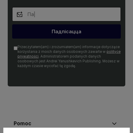
Падпісацца
Przeczytałem(am) i zrozumiałem(am) informacje dotyczące
korzystania z moich danych osobowych zawarte w
polityce
prywatności
. Administratorem podanych danych
osobowych jest Andrei Yanushkevich Publishing. Możesz w
każdym czasie wycofać tę zgodę.
Pomoc