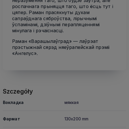
неразумення таго, што будзе заўтра, але
роспачнага прыняцця таго, што ёсць тут і
цяпер. Раман прасякнуты духам
сапраўднага сяброўства, лірычнымі
ўспамінамі, дзіўнымі перапляценнямі
мінулага і рэчаіснасці.
Раман «Варашылаўград» — лаўрэат
прэстыжнай сярэд­ няеўрапейскай прэміі
«Ангелус».
Szczegóły
Вокладка
мяккая
Фармат
130x200 mm