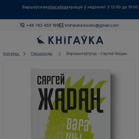
Варшаўская
«Кнігаўка»
працуе ў нядзелю! З 12:00 да 18:00
+48 782 459 189
knihauka.books@gmail.com
Кнігаўка
Пераклады
Варашылаўград - Сяргей Жадан