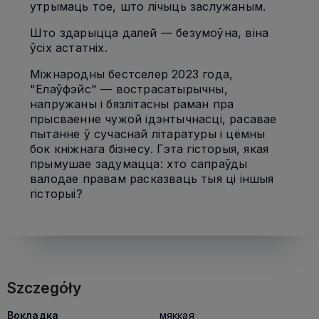
утрымаць тое, што лічыць заслужаным.
Што здарыцца далей — безумоўна, віна
ўсіх астатніх.
Міжнародны бестселер 2023 года,
"Елаўфэйс" — вострасатырычны,
напружаны і бязлітасны раман пра
прысваенне чужой ідэнтычнасці, расавае
пытанне ў сучаснай літаратуры і цёмны
бок кніжнага бізнесу. Гэта гісторыя, якая
прымушае задумацца: хто сапраўды
валодае правам расказваць тыя ці іншыя
гісторыі?
Szczegóły
Вокладка
мяккая