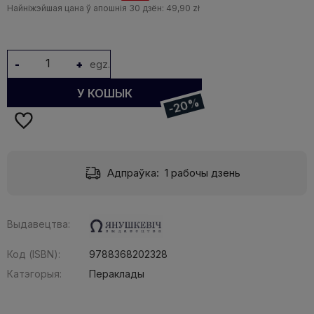
Найніжэйшая цана ў апошнія 30 дзён:
49,90 zł
-
+
egz.
У КОШЫК
-20%
Адпраўка:
1 рабочы дзень
Выдавецтва:
Код (ISBN):
9788368202328
Катэгорыя:
Пераклады