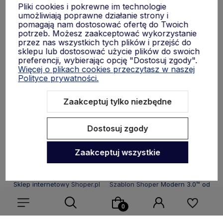
Pliki cookies i pokrewne im technologie
umożliwiają poprawne działanie strony i
Płatności i dostawa
pomagają nam dostosować ofertę do Twoich
potrzeb. Możesz zaakceptować wykorzystanie
przez nas wszystkich tych plików i przejść do
sklepu lub dostosować użycie plików do swoich
Informacje
preferencji, wybierając opcję "Dostosuj zgody".
Więcej o plikach cookies przeczytasz w naszej
Polityce prywatności.
O nas
Zaakceptuj tylko niezbędne
Dostosuj zgody
Zaakceptuj wszystkie
Sklep internetowy Shoper.pl
Szablon Shoper Modern 3.0™
od
GrowCommerce