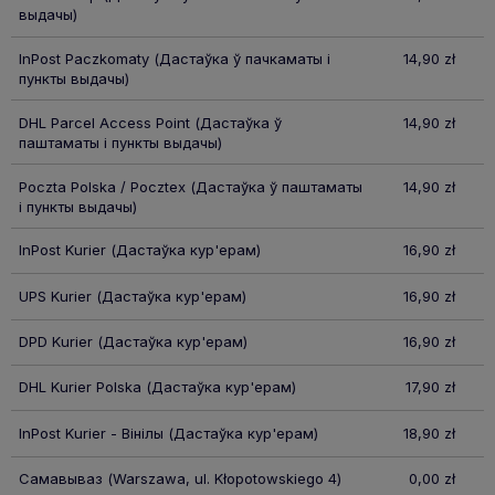
выдачы)
InPost Paczkomaty
(Дастаўка ў пачкаматы і
14,90 zł
пункты выдачы)
DHL Parcel Access Point
(Дастаўка ў
14,90 zł
паштаматы і пункты выдачы)
Poczta Polska / Pocztex
(Дастаўка ў паштаматы
14,90 zł
і пункты выдачы)
InPost Kurier
(Дастаўка кур'ерам)
16,90 zł
UPS Kurier
(Дастаўка кур'ерам)
16,90 zł
DPD Kurier
(Дастаўка кур'ерам)
16,90 zł
DHL Kurier Polska
(Дастаўка кур'ерам)
17,90 zł
InPost Kurier - Вінілы
(Дастаўка кур'ерам)
18,90 zł
Самавываз
(Warszawa, ul. Kłopotowskiego 4)
0,00 zł