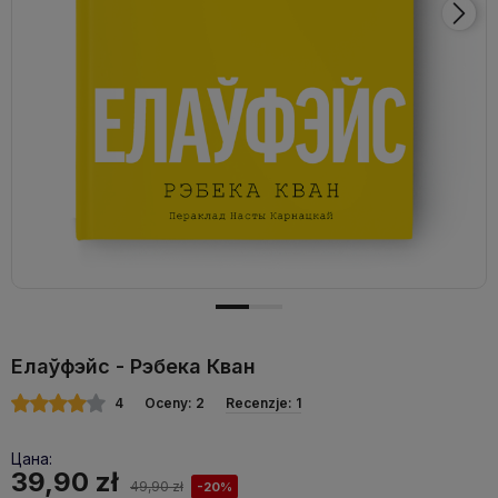
Елаўфэйс - Рэбека Кван
4
Oceny: 2
Recenzje: 1
Цана:
39,90 zł
49,90 zł
-20%