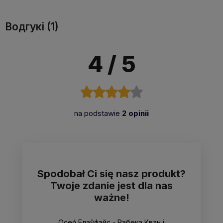
Водгукі (1)
4
/ 5
na podstawie
2 opinii
Spodobał Ci się nasz produkt?
Twoje zdanie jest dla nas
ważne!
Oceń Елаўфэйс - Рэбека Кван i