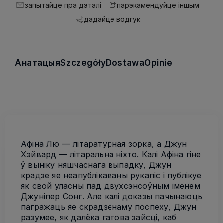
запытайце пра дэталі
парэкамендуйце іншым
дадайце водгук
Анатацыя
Szczegóły
Dostawa
Opinie
Афіна Лю — літаратурная зорка, а Джун
Хэйвард — літаральна ніхто. Калі Афіна гіне
ў выніку няшчаснага выпадку, Джун
крадзе яе неапублікаваны рукапіс і публікуе
як свой уласны пад двухсэнсоўным іменем
Джуніпер Сонг. Але калі доказы пачынаюць
пагражаць яе скрадзенаму поспеху, Джун
разумее, як далёка гатова зайсці, каб