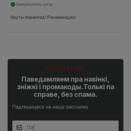
Zweryfikowany zakup
Круты пераклад! Рэкамендую)
NEWSLETTER
Паведамляем пра навінкі,
зніжкі і промакоды.Толькі па
справе, без спама.
Падпішыцеся на нашу рассылку