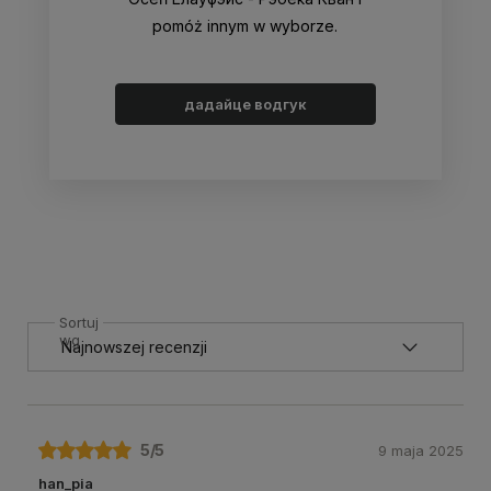
pomóż innym w wyborze.
дадайце водгук
Sortuj
wg
5
/5
9 maja 2025
han_pia