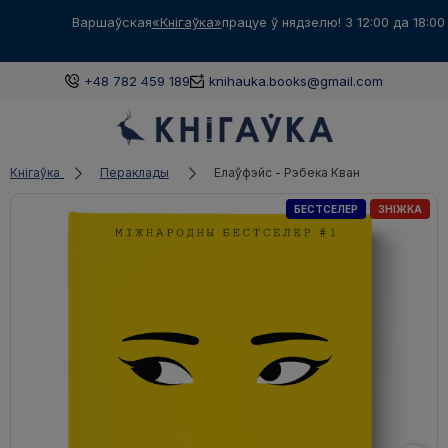
Варшаўская
«Кнігаўка»
працуе ў нядзелю! З 12:00 да 18:00
+48 782 459 189
knihauka.books@gmail.com
Кнігаўка
Пераклады
Елаўфэйс - Рэбека Кван
БЕСТСЕЛЕР
ЗНІЖКА