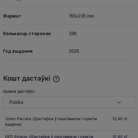
Фармат
165x235 mm
Колькасць старонак
336
Год выдання
2025
Кошт дастаўкі
Cena nie zawiera ewentualnych kosztów płatności
Краіна дастаўкі:
Orlen Paczka
(Дастаўка ў паштаматы і пункты
12,90 zł
выдачы)
DPD Pickup
(Дастаўка ў паштаматы і пункты
12,90 zł