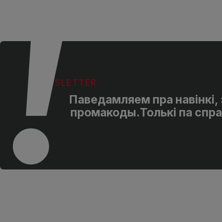
NEWSLETTER
Паведамляем пра навінкі, з
промакоды.Толькі па спра