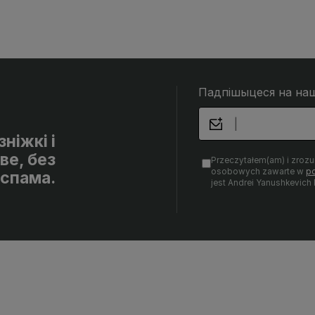
Падпішыцеся на на
ніжкі і
ве, без
Przeczytałem(am) i zroz
osobowych zawarte w
po
спама.
jest Andrei Yanushkevich