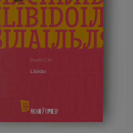
0 zł
- Orlen Paczka
Наяўнасць:
апошнія экз.