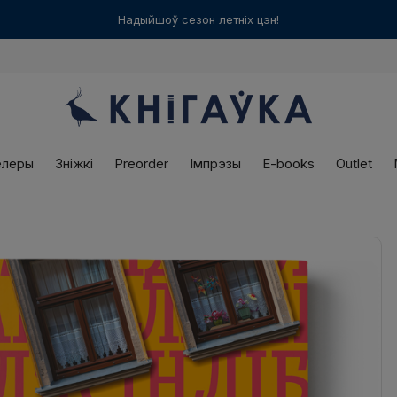
Варшаўская
«Кнігаўка»
працуе ў нядзелю! З 12:00 да 18:00
елеры
Зніжкі
Preorder
Імпрэзы
E-books
Outlet