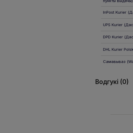
пункты выдачы)
InPost Kurier
(Да
UPS Kurier
(Дас
DPD Kurier
(Дас
DHL Kurier Pols
Самавываз
(Wa
Водгукі (0)