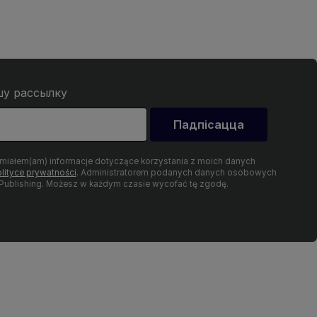
шу рассылку
Падпісацца
umiałem(am) informacje dotyczące korzystania z moich danych
lityce prywatności
. Administratorem podanych danych osobowych
 Publishing. Możesz w każdym czasie wycofać tę zgodę.