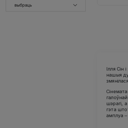
Ілля Сін 
нашыя ду
змянілася
Сінемата
галоўнай
шэрагі, 
гэта што
амплуа ‒