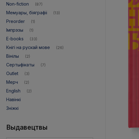
Non-fiction
(87)
Мемуары, біяграфіі
(13)
Preorder
(1)
Імпрэзы
(1)
E-books
(33)
Кнігі на рускай мове
(26)
Вінілы
(2)
Адпраўка:
1 рабочы дзень
Дастаўка:
od 12,9
Сертыфікаты
(7)
Outlet
(3)
Мерч
(2)
English
(2)
Навінкі
Зніжкі
Выдавецтвы