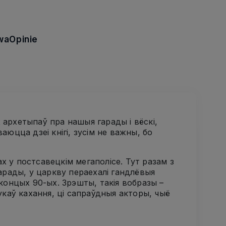
wa
Opinie
іх архетыпаў пра нашыя гарады і вёскі,
аюцца дзеі кнігі, зусім не важны, бо
х у постсавецкім мегаполісе. Тут разам з
нарады, у царкву пераехалі гандлёвыя
сконцых 90-ых. Зрэшты, такія вобразы –
каў кахання, ці сапраўдныя акторы, чыё