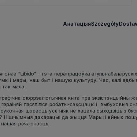
Анатацыя
Szczegóły
Dosta
і ягонае “Libido” – гэта перапрацоўка агульнабеларуск
мкі і мары, наш быт і нашую культуру. Час, калі адбыв
 так мала.
графічна-сюррэалістычная кніга пра экзістэнцыйны жа
 гераіняй пасяліліся робаты-сэксцацкі і выбуховыя с
а суконная шэрасць усё ніяк не хацела сыходзіць з бя
? Нішчымныя дэкарацыі да жыцця Марыі і ейных пошу
 нашая рэчаіснасць.