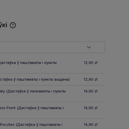
ўкі
Cena nie zawiera ewentualnych
kosztów płatności
астаўка ў паштаматы і пункты
12,90 zł
таўка ў паштаматы і пункты выдачы)
12,90 zł
aty
(Дастаўка ў пачкаматы і пункты
14,90 zł
ss Point
(Дастаўка ў паштаматы і
14,90 zł
 Pocztex
(Дастаўка ў паштаматы і
14,90 zł