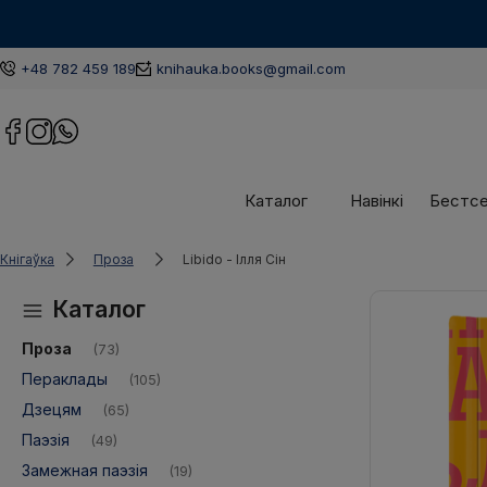
+48 782 459 189
knihauka.books@gmail.com
Каталог
Навінкі
Бестс
Кнігаўка
Проза
Libido - Ілля Сін
Каталог
Проза
(73)
Пераклады
(105)
Дзецям
(65)
Паэзія
(49)
Замежная паэзія
(19)