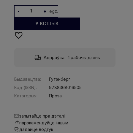
-
+
egz.
У КОШЫК
Адпраўка:
1 рабочы дзень
Выдавецтва:
Гутэнберг
Код (ISBN):
9788368016505
Катэгорыя:
Проза
запытайце пра дэталі
парэкамендуйце іншым
дадайце водгук