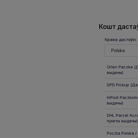
Кошт даста
Краіна дастаўкі:
Orlen Paczka
(Д
выдачы)
DPD Pickup
(Дас
InPost Paczkom
выдачы)
DHL Parcel Acce
пункты выдачы)
Poczta Polska /