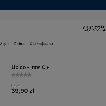
Мерч
Вінілы
Сертыфікаты
Wybierz coś dla siebie z naszej aktualnej
Libido - Ілля Сін
oferty lub zaloguj się, aby przywrócić dodane
produkty do listy z poprzedniej sesji.
Цана:
39,90 zł