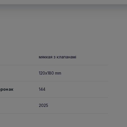
мяккая з клапанамі
120x180 mm
аронак
144
2025