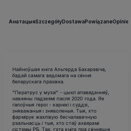
Анатацыя
Szczegóły
Dostawa
Powiązane
Opinie
Найноўшая кніга Альгерда Бахарэвіча,
бадай самага вядомага на сёння
беларускага празаіка.
"Ператрус у музэі" - цыкл апавяданняў,
навеяны падзеямі пасля 2020 года. Яе
галоўныя героі - карнікі і суддзі,
зняважаныя і зняволеныя. Тыя, хто
фарміруе жахлівую бесчалавечную
рэальнасць і тыя, хто стаў ахвярамі
сістэмы РБ. Так, гэта кніга пра сённяшні