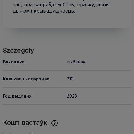
час, пра сапраўдны боль, пра жудасны
цынізм і крывадушнасць.
Szczegóły
Вокладка
лічбавая
Колькасць старонак
210
Год выдання
2023
Кошт дастаўкі
Cena nie zawiera ewentualnych kosztów płatności