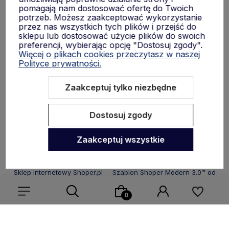
Płatności i dostawa
pomagają nam dostosować ofertę do Twoich
potrzeb. Możesz zaakceptować wykorzystanie
przez nas wszystkich tych plików i przejść do
sklepu lub dostosować użycie plików do swoich
Informacje
preferencji, wybierając opcję "Dostosuj zgody".
Więcej o plikach cookies przeczytasz w naszej
Polityce prywatności.
O nas
Zaakceptuj tylko niezbędne
Dostosuj zgody
Zaakceptuj wszystkie
Sklep internetowy Shoper.pl
Szablon Shoper Modern 3.0™
od
GrowCommerce