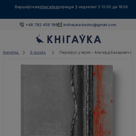
Варшаўская
«Кнігаўка»
працуе ў нядзелю! З 12:00 да 18:00
+48 782 459 189
knihauka.books@gmail.com
Кнігаўка
E-books
Ператрус у музэі - Альгерд Бахарэвіч (e