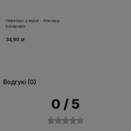
Ператрус у музэі - Альгерд
Бахарэвіч
34,90 zł
У кошык
Водгукі (0)
0
/ 5