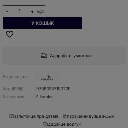
-
+
egz.
У КОШЫК
Адпраўка:
умомант
Выдавецтва:
Код (ISBN):
9788396719072E
Катэгорыя:
E-books
запытайце пра дэталі
парэкамендуйце іншым
дадайце водгук