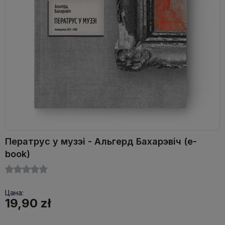
Ператрус у музэі - Альгерд Бахарэвіч (e-
book)
Цана:
19,90 zł