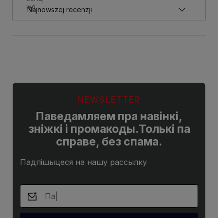
wg
NEWSLETTER
Паведамляем пра навінкі,
зніжкі і промакоды.Толькі па
справе, без спама.
Падпішыцеся на нашу рассылку