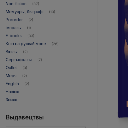
Non-fiction
(87)
Мемуары, біяграфіі
(13)
Preorder
(2)
Імпрэзы
(1)
E-books
(33)
Кнігі на рускай мове
(26)
Вінілы
(2)
Сертыфікаты
(7)
Адпраўка:
1 рабочы дзень
Дастаўка:
od 12,9
Outlet
(3)
Мерч
(2)
English
(2)
Навінкі
Зніжкі
Выдавецтвы