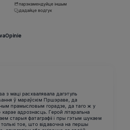
парэкамендуйце іншым
дадайце водгук
wa
Opinie
ва з маці расхвалявала дагэтуль
вання ў мараўскім Пршэраве, да
ўным прамысловым горадзе, да таго ж у
но карае адрознасць. Герой літаральна
аем старыя фатаграфіі і пры гэтым шукаем
 толькі тое, што відавочна на першы