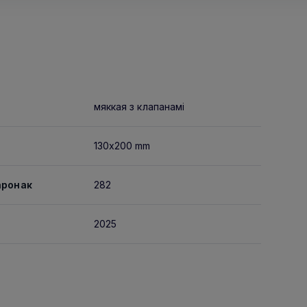
мяккая з клапанамі
130x200 mm
аронак
282
2025