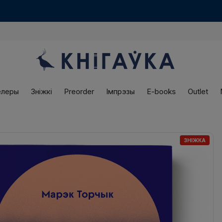
Варшаўская
«Кнігаўка»
працуе ў нядзелю! З 12:00 да 18:00
елеры
Зніжкі
Preorder
Імпрэзы
E-books
Outlet
ЗНІЖКА