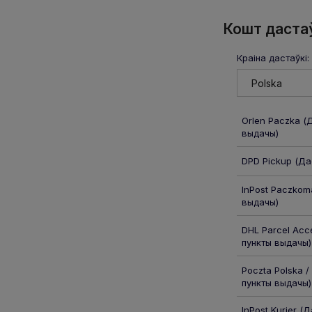
Кошт даста
Краіна дастаўкі:
Orlen Paczka
(Д
выдачы)
DPD Pickup
(Дас
InPost Paczkom
выдачы)
DHL Parcel Acce
пункты выдачы)
Poczta Polska /
пункты выдачы)
InPost Kurier
(Да