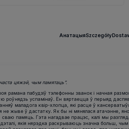
Анатацыя
Szczegóły
Dosta
часта цяжэй, чым памятаць”.
ероя рамана пабудзіў тэлефонны званок і начная размо
ю роўнядзь успамінаў. Ён вяртаецца ў перыяд даспя
нняў маладога квір-хлопца, які расце ў кансерваты
кая не жыве ў дастатку. Як бы ні мянялася атачэнне, я
 сваю памяць. Гэта нагадвае працэс, калі мы разгляд
дэталі, якія нярэдка раскрываюць значна больш, чым