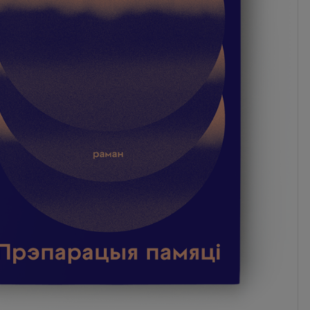
0 zł
- Orlen Paczka
Наяўнасць:
шмат