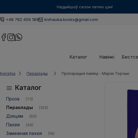
+48 782 459 189
knihauka.books@gmail.com
Каталог
Навінкі
Бестс
Кнігаўка
Пераклады
Прэпарацыя памяці - Марэк Торчык
Каталог
Проза
(73)
Пераклады
(105)
Дзецям
(65)
Паэзія
(49)
Замежная паэзія
(19)