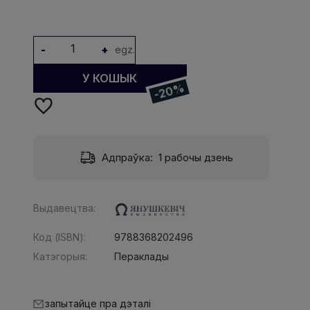
-
+
egz.
У КОШЫК
-20%
Адпраўка:
1 рабочы дзень
Выдавецтва:
Код (ISBN):
9788368202496
Катэгорыя:
Пераклады
запытайце пра дэталі