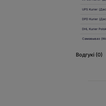
UPS Kurier
(Дас
DPD Kurier
(Дас
DHL Kurier Pols
Самавываз
(Wa
Водгукі (0)