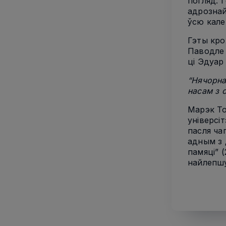
погляд. 
адрознай
ўсю кале
Гэты кро
Паводле 
ці Эдуар 
“Нячорна
насам з 
Марэк То
універсі
пасля ча
адным з 
памяці” 
найлепшу