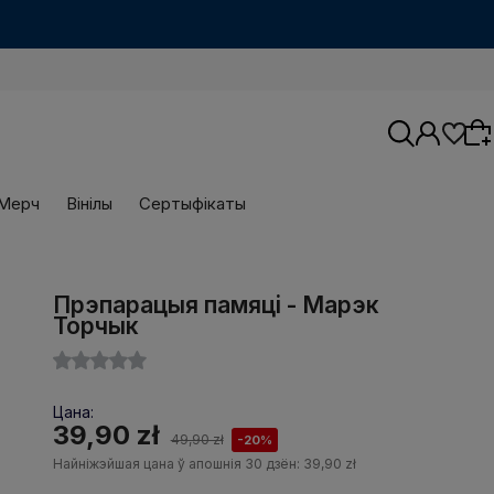
Мерч
Вінілы
Сертыфікаты
Прэпарацыя памяці - Марэк
Wybierz coś dla siebie z naszej aktualnej
Торчык
oferty lub zaloguj się, aby przywrócić dodane
produkty do listy z poprzedniej sesji.
Цана:
39,90 zł
49,90 zł
-20%
Найніжэйшая цана ў апошнія 30 дзён:
39,90 zł