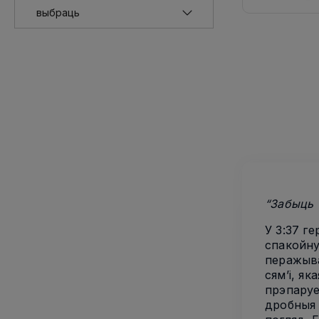
“Забыць 
У 3:37 г
спакойну
перажыва
сям’і, я
прэпаруе
дробныя 