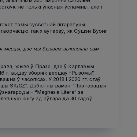
е, алкагалізм або змірэнне са сваёй
тачкі не толькі ўласныя ўспаміны, але і
нтэкст тэмы сусветнай літаратуры.
 творчасцю такіх аўтараў, як Оўшэн Вуонг
тыя месцы, дзе мы бываем выключна сам-
шэрава, жыве ў Празе, дзе ў Карлавым
16 г. выдаў зборнік вершаў “Рызомы”,
жна ў часопісах. У 2018 і 2020 гг. стаў
ершы
SK/CZ
”. Дэбютны раман “Прэпарацыя
ўзнагароды – “
Magnesia Litera
” за
лепшую кнігу ад аўтара да 30 гадоў.