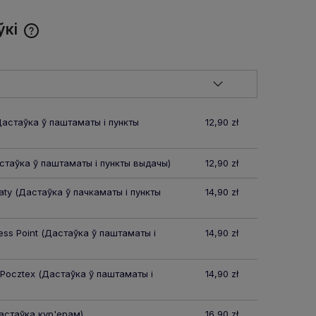
ўкі
Cena nie zawiera ewentualnych
kosztów płatności
астаўка ў паштаматы і пункты
12,90 zł
таўка ў паштаматы і пункты выдачы)
12,90 zł
aty
(Дастаўка ў пачкаматы і пункты
14,90 zł
ss Point
(Дастаўка ў паштаматы і
14,90 zł
 Pocztex
(Дастаўка ў паштаматы і
14,90 zł
стаўка кур'ерам)
16,90 zł