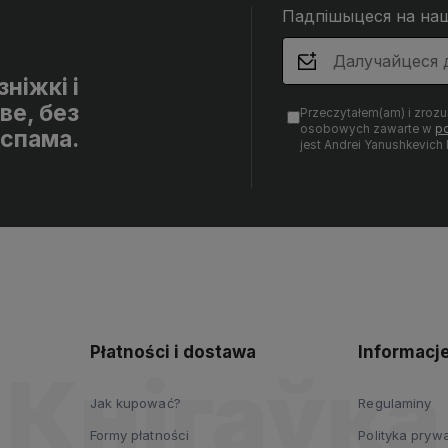
Падпішыцеся на на
ніжкі і
ве, без
Przeczytałem(am) i zroz
osobowych zawarte w
po
спама.
jest Andrei Yanushkevich
Płatności i dostawa
Informacj
Jak kupować?
Regulaminy
Formy płatności
Polityka pryw