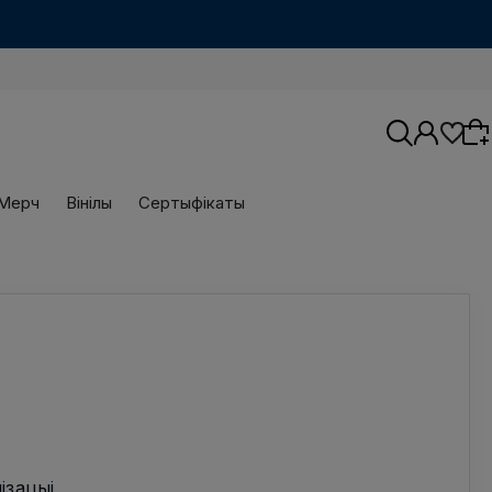
Мерч
Вінілы
Сертыфікаты
Wybierz coś dla siebie z naszej aktualnej
oferty lub zaloguj się, aby przywrócić dodane
produkty do listy z poprzedniej sesji.
ізацыі