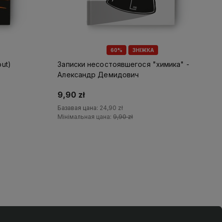
60%
ЗНІЖКА
ut)
Записки несостоявшегося "химика" -
Александр Демидович
9,90 zł
Базавая цана:
24,90 zł
Мінімальная цана:
9,90 zł
У кошык