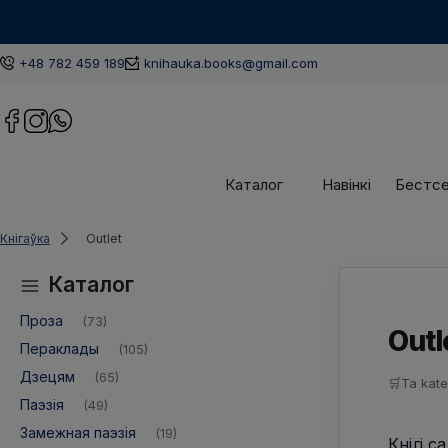
+48 782 459 189
knihauka.books@gmail.com
Каталог
Навінкі
Бестс
Кнігаўка
Outlet
Каталог
Проза
(73)
Outl
Пераклады
(105)
Дзецям
(65)
🛒
Ta kate
Паэзія
(49)
Замежная паэзія
(19)
Кнігі с