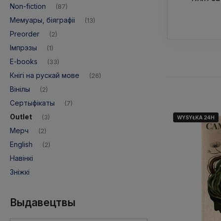
Non-fiction
(87)
Мемуары, біяграфіі
(13)
Preorder
(2)
Імпрэзы
(1)
E-books
(33)
Кнігі на рускай мове
(26)
Вінілы
(2)
Сертыфікаты
(7)
Outlet
(3)
WYSYŁKA 24H
WYSYŁKA 24H
Мерч
(2)
English
(2)
Навінкі
Зніжкі
Выдавецтвы