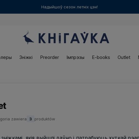
Варшаўская
«Кнігаўка»
працуе ў нядзелю! З 12:00 да 18:00
елеры
Зніжкі
Preorder
Імпрэзы
E-books
Outlet
et
goria zawiera
3
produktów
а зніжкамі, якія выйшлі даўно і патрабуюць хуткай рэал