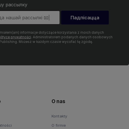
шу рассылку
Падпісацца
umiałem(am) informacje dotyczące korzystania z moich danych
lityce prywatności
. Administratorem podanych danych osobowych
 Publishing. Możesz w każdym czasie wycofać tę zgodę.
e
O nas
Kontakty
atności
O firmie