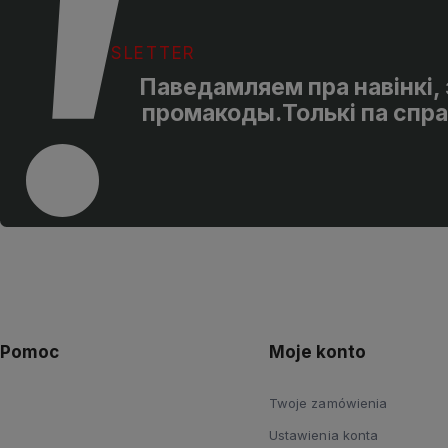
NEWSLETTER
Паведамляем пра навінкі, з
промакоды.Толькі па спра
Pomoc
Moje konto
Twoje zamówienia
Ustawienia konta