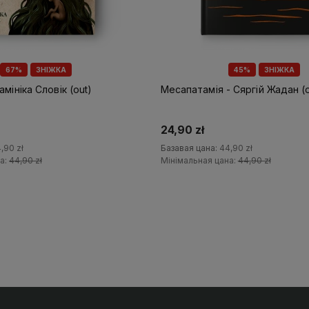
67%
ЗНІЖКА
45%
ЗНІЖКА
мініка Словік (out)
Месапатамія - Сяргій Жадан (o
24,90 zł
,90 zł
Базавая цана:
44,90 zł
а:
44,90 zł
Мінімальная цана:
44,90 zł
У кошык
У кошык