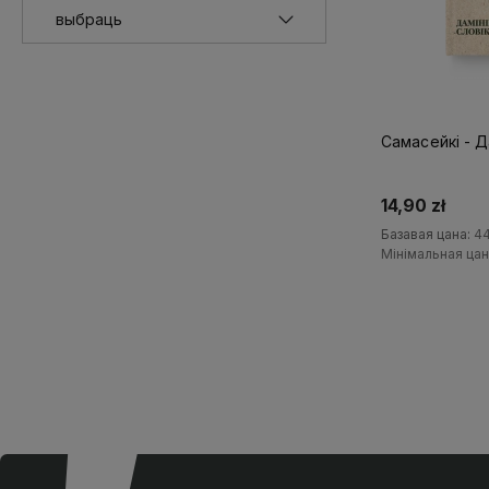
Самасейкі - Да
14,90 zł
Базавая цана:
44
Мінімальная цан