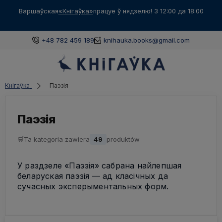
Варшаўская
«Кнігаўка»
працуе ў нядзелю! З 12:00 да 18:00
+48 782 459 189
knihauka.books@gmail.com
Кнігаўка
Паэзія
Паэзія
🛒
Ta kategoria zawiera
49
produktów
У раздзеле «Паэзія» сабрана найлепшая
беларуская паэзія — ад класічных да
сучасных эксперыментальных форм.