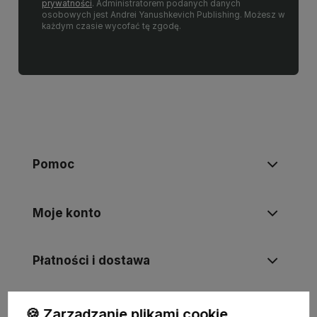
prywatności
. Administratorem podanych danych
osobowych jest Andrei Yanushkevich Publishing. Możesz w
każdym czasie wycofać tę zgodę.
Pomoc
Moje konto
Płatności i dostawa
Informacje
🍪 Zarządzanie plikami cookie