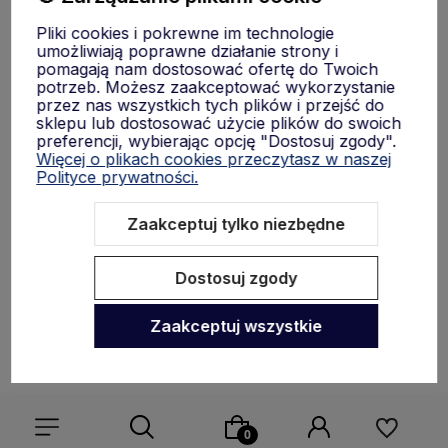
Pliki cookies i pokrewne im technologie
umożliwiają poprawne działanie strony i
O nas
pomagają nam dostosować ofertę do Twoich
potrzeb. Możesz zaakceptować wykorzystanie
przez nas wszystkich tych plików i przejść do
sklepu lub dostosować użycie plików do swoich
preferencji, wybierając opcję "Dostosuj zgody".
Więcej o plikach cookies przeczytasz w naszej
Polityce prywatności.
Zaakceptuj tylko niezbędne
Sklep internetowy Shoper.pl
Szablon Shoper Modern 3.0™
od
GrowCommerce
Dostosuj zgody
Zaakceptuj wszystkie