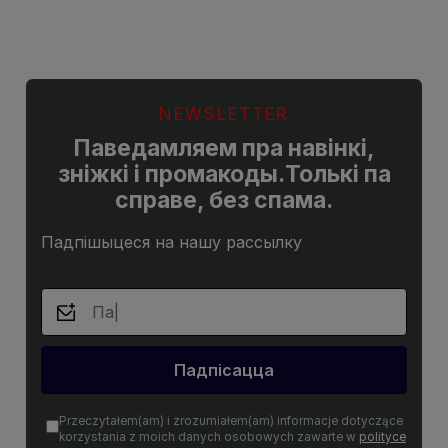
NEWSLETTER
Паведамляем пра навінкі,
зніжкі і промакоды.Толькі па
справе, без спама.
Падпішыцеся на нашу рассылку
Падпісацца
Przeczytałem(am) i zrozumiałem(am) informacje dotyczące
korzystania z moich danych osobowych zawarte w
polityce